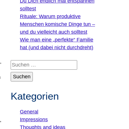
Du Dich endlich mal entspannen
solltest
Rituale: Warum produktive
Menschen komische Dinge tun –
und du vielleicht auch solltest
Wie man eine „perfekte“ Familie
hat (und dabei nicht durchdreht)
,
Suchen
nach:
m
Kategorien
General
Impressions
“
Thoughts and ideas